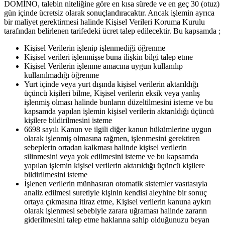
DOMİNO, talebin niteliğine göre en kısa sürede ve en geç 30 (otuz)
gün içinde ücretsiz olarak sonuçlandıracaktır. Ancak işlemin ayrıca
bir maliyet gerektirmesi halinde Kişisel Verileri Koruma Kurulu
tarafından belirlenen tarifedeki ücret talep edilecektir. Bu kapsamda ;
Kişisel Verilerin işlenip işlenmediği öğrenme
Kişisel verileri işlenmişse buna ilişkin bilgi talep etme
Kişisel Verilerin işlenme amacına uygun kullanılıp
kullanılmadığı öğrenme
Yurt içinde veya yurt dışında kişisel verilerin aktarıldığı
üçüncü kişileri bilme, Kişisel verilerin eksik veya yanlış
işlenmiş olması halinde bunların düzeltilmesini isteme ve bu
kapsamda yapılan işlemin kişisel verilerin aktarıldığı üçüncü
kişilere bildirilmesini isteme
6698 sayılı Kanun ve ilgili diğer kanun hükümlerine uygun
olarak işlenmiş olmasına rağmen, işlenmesini gerektiren
sebeplerin ortadan kalkması halinde kişisel verilerin
silinmesini veya yok edilmesini isteme ve bu kapsamda
yapılan işlemin kişisel verilerin aktarıldığı üçüncü kişilere
bildirilmesini isteme
İşlenen verilerin münhasıran otomatik sistemler vasıtasıyla
analiz edilmesi suretiyle kişinin kendisi aleyhine bir sonuç
ortaya çıkmasına itiraz etme, Kişisel verilerin kanuna aykırı
olarak işlenmesi sebebiyle zarara uğraması halinde zararın
giderilmesini talep etme haklarına sahip olduğunuzu beyan