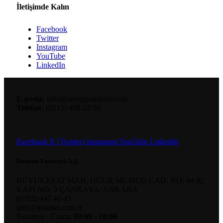
İletişimde Kalın
Facebook
Twitter
Instagram
YouTube
LinkedIn
E-posta:
info@enerjigundemi.com
Telefon:
(0212) 468 52 00
Facebook
X (Twitter)
Instagram
YouTube
LinkedIn
Domino Fuarcılık A.Ş.
BÜYÜKESAT MAH. UĞUR MUMCU CAD. NO: 64 İÇ
KAPI NO: 3 ÇANKAYA/ ANKARA
(0312) 447 46 45
info@domino.com.tr
Pazartesi - Cuma:
09:00 - 18:00