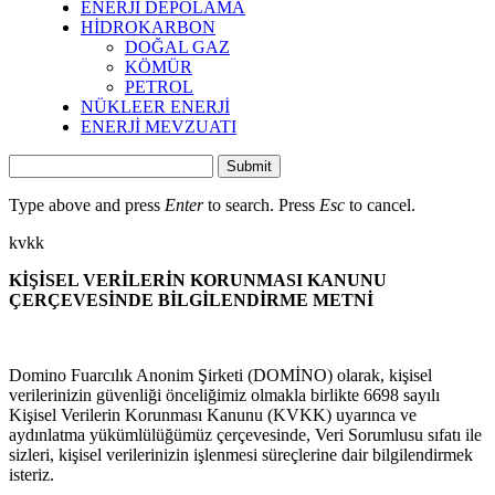
ENERJİ DEPOLAMA
HİDROKARBON
DOĞAL GAZ
KÖMÜR
PETROL
NÜKLEER ENERJİ
ENERJİ MEVZUATI
Submit
Type above and press
Enter
to search. Press
Esc
to cancel.
kvkk
KİŞİSEL VERİLERİN KORUNMASI KANUNU
ÇERÇEVESİNDE BİLGİLENDİRME METNİ
Domino Fuarcılık Anonim Şirketi (DOMİNO) olarak, kişisel
verilerinizin güvenliği önceliğimiz olmakla birlikte 6698 sayılı
Kişisel Verilerin Korunması Kanunu (KVKK) uyarınca ve
aydınlatma yükümlülüğümüz çerçevesinde, Veri Sorumlusu sıfatı ile
sizleri, kişisel verilerinizin işlenmesi süreçlerine dair bilgilendirmek
isteriz.