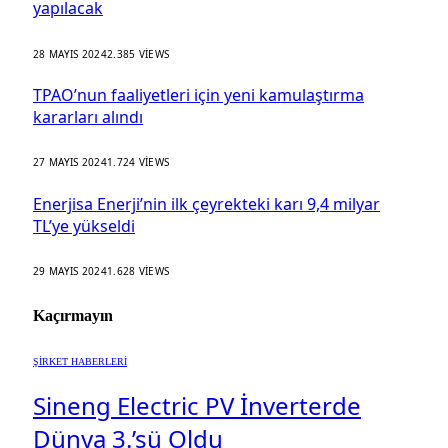
yapılacak
28 MAYIS 2024
2.385
VIEWS
TPAO’nun faaliyetleri için yeni kamulaştırma
kararları alındı
27 MAYIS 2024
1.724
VIEWS
Enerjisa Enerji’nin ilk çeyrekteki karı 9,4 milyar
TL’ye yükseldi
29 MAYIS 2024
1.628
VIEWS
Kaçırmayın
ŞİRKET HABERLERİ
Sineng Electric PV İnverterde
Dünya 3.’sü Oldu