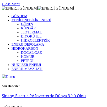
Close Menu
GÜNDEM
YENİLENEBİLİR ENERJİ
GÜNEŞ
RÜZGÂR
JEOTERMAL
BİYOKÜTLE
HİDROELEKTRİK
ENERJİ DEPOLAMA
HİDROKARBON
DOĞAL GAZ
KÖMÜR
PETROL
NÜKLEER ENERJİ
ENERJİ MEVZUATI
Son Haberler
Sineng Electric PV İnverterde Dünya 3.’sü Oldu
7 AĞUSTOS 2026