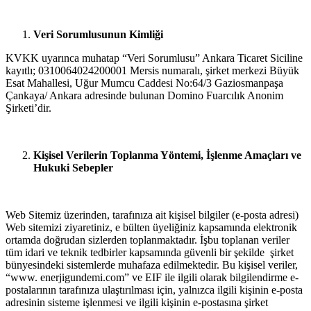
Veri Sorumlusunun Kimliği
KVKK uyarınca muhatap “Veri Sorumlusu” Ankara Ticaret Siciline
kayıtlı; 0310064024200001 Mersis numaralı, şirket merkezi Büyük
Esat Mahallesi, Uğur Mumcu Caddesi No:64/3 Gaziosmanpaşa
Çankaya/ Ankara adresinde bulunan Domino Fuarcılık Anonim
Şirketi’dir.
Kişisel Verilerin Toplanma Yöntemi, İşlenme Amaçları ve
Hukuki Sebepler
Web Sitemiz üzerinden, tarafınıza ait kişisel bilgiler (e-posta adresi)
Web sitemizi ziyaretiniz, e bülten üyeliğiniz kapsamında elektronik
ortamda doğrudan sizlerden toplanmaktadır. İşbu toplanan veriler
tüm idari ve teknik tedbirler kapsamında güvenli bir şekilde şirket
bünyesindeki sistemlerde muhafaza edilmektedir. Bu kişisel veriler,
“www. enerjigundemi.com” ve EIF ile ilgili olarak bilgilendirme e-
postalarının tarafınıza ulaştırılması için, yalnızca ilgili kişinin e-posta
adresinin sisteme işlenmesi ve ilgili kişinin e-postasına şirket