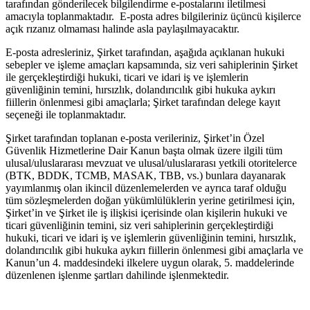
tarafından gönderilecek bilgilendirme e-postalarını iletilmesi
amacıyla toplanmaktadır. E-posta adres bilgileriniz üçüncü kişilerce
açık rızanız olmaması halinde asla paylaşılmayacaktır.
E-posta adresleriniz, Şirket tarafından, aşağıda açıklanan hukuki
sebepler ve işleme amaçları kapsamında, siz veri sahiplerinin Şirket
ile gerçekleştirdiği hukuki, ticari ve idari iş ve işlemlerin
güvenliğinin temini, hırsızlık, dolandırıcılık gibi hukuka aykırı
fiillerin önlenmesi gibi amaçlarla; Şirket tarafından delege kayıt
seçeneği ile toplanmaktadır.
Şirket tarafından toplanan e-posta verileriniz, Şirket’in Özel
Güvenlik Hizmetlerine Dair Kanun başta olmak üzere ilgili tüm
ulusal/uluslararası mevzuat ve ulusal/uluslararası yetkili otoritelerce
(BTK, BDDK, TCMB, MASAK, TBB, vs.) bunlara dayanarak
yayımlanmış olan ikincil düzenlemelerden ve ayrıca taraf olduğu
tüm sözleşmelerden doğan yükümlülüklerin yerine getirilmesi için,
Şirket’in ve Şirket ile iş ilişkisi içerisinde olan kişilerin hukuki ve
ticari güvenliğinin temini, siz veri sahiplerinin gerçekleştirdiği
hukuki, ticari ve idari iş ve işlemlerin güvenliğinin temini, hırsızlık,
dolandırıcılık gibi hukuka aykırı fiillerin önlenmesi gibi amaçlarla ve
Kanun’un 4. maddesindeki ilkelere uygun olarak, 5. maddelerinde
düzenlenen işlenme şartları dahilinde işlenmektedir.