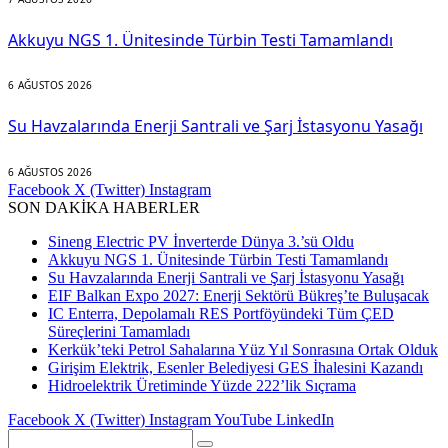
Akkuyu NGS 1. Ünitesinde Türbin Testi Tamamlandı
6 AĞUSTOS 2026
Su Havzalarında Enerji Santrali ve Şarj İstasyonu Yasağı
6 AĞUSTOS 2026
Facebook
X (Twitter)
Instagram
SON DAKİKA HABERLER
Sineng Electric PV İnverterde Dünya 3.’sü Oldu
Akkuyu NGS 1. Ünitesinde Türbin Testi Tamamlandı
Su Havzalarında Enerji Santrali ve Şarj İstasyonu Yasağı
EIF Balkan Expo 2027: Enerji Sektörü Bükreş’te Buluşacak
IC Enterra, Depolamalı RES Portföyündeki Tüm ÇED
Süreçlerini Tamamladı
Kerkük’teki Petrol Sahalarına Yüz Yıl Sonrasına Ortak Olduk
Girişim Elektrik, Esenler Belediyesi GES İhalesini Kazandı
Hidroelektrik Üretiminde Yüzde 222’lik Sıçrama
Facebook
X (Twitter)
Instagram
YouTube
LinkedIn