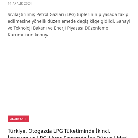
14 ARALIK 2024
Sıvılaştırılmış Petrol Gazları (LPG) tüplerinin piyasada takip
edilmesine yönelik düzenlemede değişikliğe gidildi. Sanayi
ve Teknoloji Bakanı ve Enerji Piyasası Düzenleme
Kurumu’nun konuya…
AKARYAKIT
Türkiye, Otogazda LPG Tüketiminde İkinci,
İstasyon ve LPG’li Araç Sayısında İse Dünya Lideri