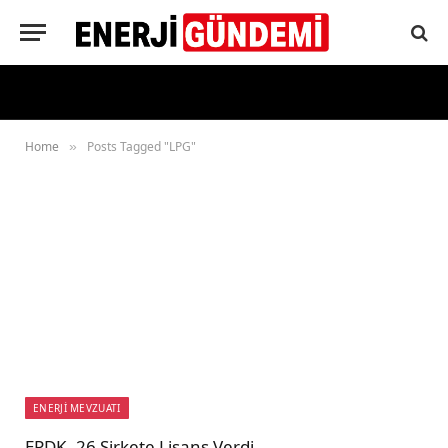
Home
Posts Tagged "LPG"
»
ENERJİ MEVZUATI
EPDK, 26 Şirkete Lisans Verdi