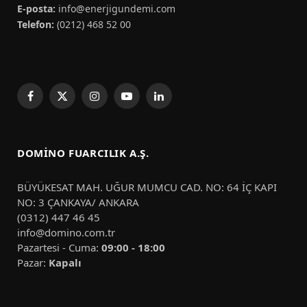
E-posta:
info@enerjigundemi.com
Telefon:
(0212) 468 52 00
Facebook
X
Instagram
YouTube
LinkedIn
(Twitter)
DOMINO FUARCILIK A.Ş.
BÜYÜKESAT MAH. UĞUR MUMCU CAD. NO: 64 İÇ KAPI
NO: 3 ÇANKAYA/ ANKARA
(0312) 447 46 45
info@domino.com.tr
Pazartesi - Cuma:
09:00 - 18:00
Pazar:
Kapalı