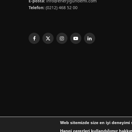
E-posta:
info@enerjigundemi.com
Telefon:
(0212) 468 52 00
Facebook
X
Instagram
YouTube
LinkedIn
(Twitter)
Web sitemizde size en iyi deneyimi 
© 2026 Enerji Gündemi Tüm Hakları Saklıdır.
Enerji Gündemi
Hangi çerezleri kullandığımız hakkın