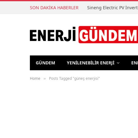
SON DAKİKA HABERLER
Sineng Electric PV İnver
GÜNDEM
YENİLENEBİLİR ENERJİ
EN
Home
Posts Tagged "güneş enerjisi"
»