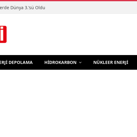
terde Dünya 3.’sü Oldu
ERJİ DEPOLAMA
HİDROKARBON
NÜKLEER ENERJİ