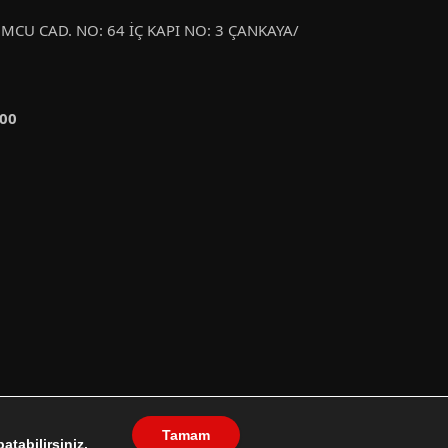
CU CAD. NO: 64 İÇ KAPI NO: 3 ÇANKAYA/
:00
Tamam
HİDROKARBON
NÜKLEER ENERJİ
ENERJİ MEVZUATI
tabilirsiniz.