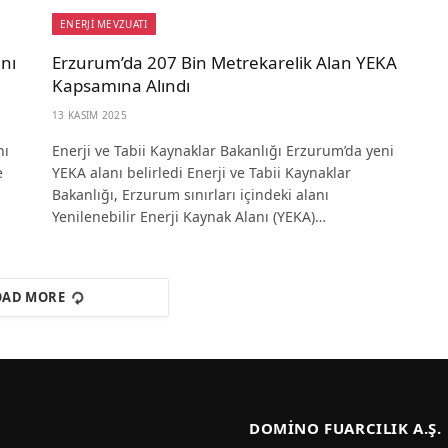
ENERJİ MEVZUATI
ını
Erzurum’da 207 Bin Metrekarelik Alan YEKA
Kapsamına Alındı
13 KASIM 2025
nı
Enerji ve Tabii Kaynaklar Bakanlığı Erzurum’da yeni
e
YEKA alanı belirledi Enerji ve Tabii Kaynaklar
Bakanlığı, Erzurum sınırları içindeki alanı
Yenilenebilir Enerji Kaynak Alanı (YEKA)…
OAD MORE
DOMINO FUARCILIK A.Ş.