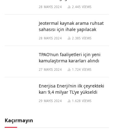
28 MAYIS 2024
2.445
VIEWS
Jeotermal kaynak arama ruhsat
sahasısı için ihale yapılacak
28 MAYIS 2024
2.385
VIEWS
TPAO’nun faaliyetleri için yeni
kamulaştırma kararları alındı
27 MAYIS 2024
1.724
VIEWS
Enerjisa Enerji’nin ilk çeyrekteki
karı 9,4 milyar TL’ye yükseldi
29 MAYIS 2024
1.628
VIEWS
Kaçırmayın