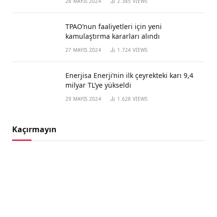
28 MAYIS 2024
2.385
VIEWS
TPAO’nun faaliyetleri için yeni
kamulaştırma kararları alındı
27 MAYIS 2024
1.724
VIEWS
Enerjisa Enerji’nin ilk çeyrekteki karı 9,4
milyar TL’ye yükseldi
29 MAYIS 2024
1.628
VIEWS
Kaçırmayın