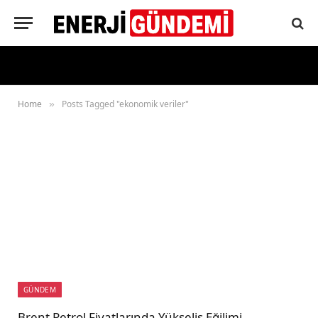
Home
Posts Tagged "ekonomik veriler"
»
GÜNDEM
Brent Petrol Fiyatlarında Yükseliş Eğilimi