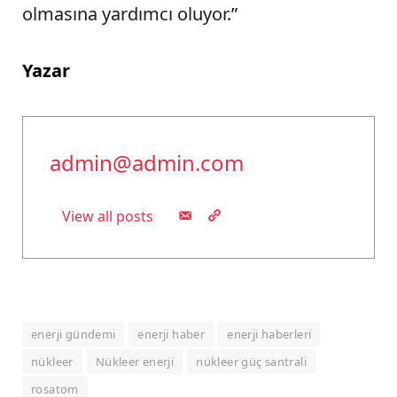
olmasına yardımcı oluyor.”
Yazar
admin@admin.com
View all posts
enerji gündemi
enerji haber
enerji haberleri
nükleer
Nükleer enerji
nükleer güç santrali
rosatom