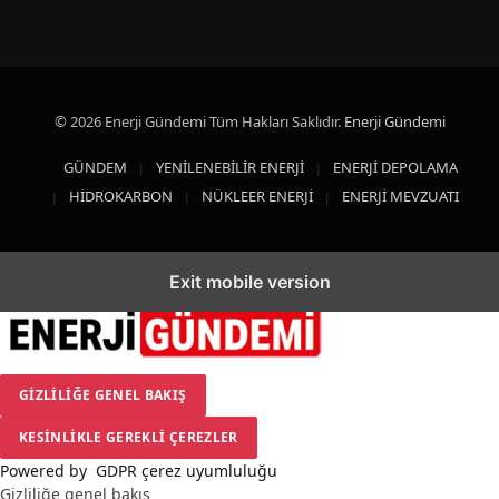
© 2026 Enerji Gündemi Tüm Hakları Saklıdır.
Enerji Gündemi
GÜNDEM
YENİLENEBİLİR ENERJİ
ENERJİ DEPOLAMA
HİDROKARBON
NÜKLEER ENERJİ
ENERJİ MEVZUATI
GDPR ÇEREZ ŞERIDI AYARLARI
Exit mobile version
GIZLILIĞE GENEL BAKIŞ
KESINLIKLE GEREKLI ÇEREZLER
Powered by
GDPR çerez uyumluluğu
Gizliliğe genel bakış