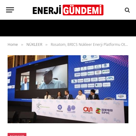
Home
NÜKLEER
Rosatom, BRICS Nükleer Enerji Platformu Oturumuna Katıldı
»
»